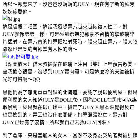
所以～報應來了，沒爸爸沒媽媽的JULY，現在有了新的蘇芳
姊姊疼愛他。
這是虐殺了吧囧？這話我還想蘇芳越來越恢復人性了，對
JULY就像弟弟一樣，可是碰到綁架犯卻豪不留情的拿玻璃碎
片猛射，在蘇芳真的打算把她射死時，貓來阻止蘇芳，貓大叔
雖然也是契約者卻蠻有人性的嘛～
（點圖放大）貓大叔被黏在玻璃上注目（笑）上集預告叛變，
害我擔心很黑，沒想到JULY賣肉篇
，可是這麼冷的天氣被扒
光好可憐啊～QQ
黑他們為了離開重重封鎖的北海道，委託了脫逃便利屋，但是
便利屋的女人知道JULY是DOLL後，因為DOLL在黑市可以謀
取暴利，於是就在逃亡途中，搶走了JULY。黑本來覺得反正
也是撿到的，弄丟也沒什麼關係，打算繼續逃亡，蘇芳對
JULY已經有了感情，所以就自己去救JULY回來。
到了倉庫，只是普通人的女人，當然不及身為契約者就被訓練