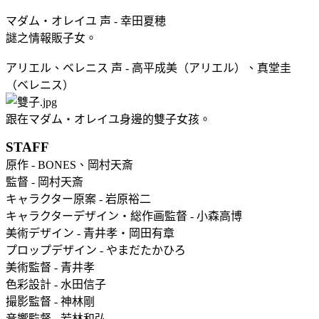
マダム・オレイユ 声 - 幸田夏穂
謎之情報販子女。
アリエル、ベレニス 声 - 高平成美（アリエル）、真堂圭
（ベレニス）
跟在マダム・オレイユ身邊的雙子女孩。
STAFF
原作 - BONES、岡村天斎
監督 - 岡村天斎
キャラクター原案 - 岩原裕二
キャラクターデザイン・総作画監督 - 小森高博
美術デザイン - 青井孝・岡田有章
プロップデザイン - やまだたかひろ
美術監督 - 青井孝
色彩設計 - 水田信子
撮影監督 - 神林剛
音響監督 - 若林和弘