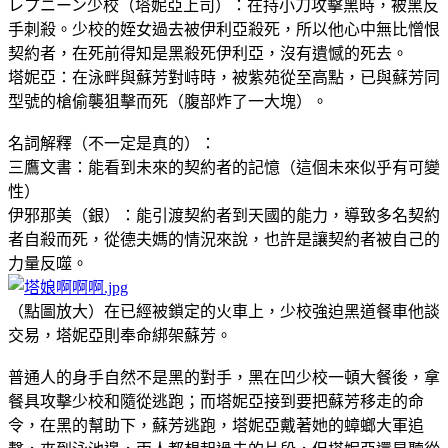
レプニーン少校（塔妮亞上司）：在持小刀攻擊黑時，被黑反
手刺殺。少校的姪女過去被伊利亞殺死，所以他心中無比憎恨
契約者，在死前得知是黑殺死伊利亞，沒有遺憾的死去。
塔妮亞：在泳畔與蘇芳對峙時，被紫苑從至高點，已與蘇芳同
型號的槍偷襲狙擊而死（腹部炸了一大塊）。
名詞解釋（不一定是真的）：
三鷹文書：能看到未來的契約者的記憶（這個未來似乎有可變
性）
伊邪那美（銀）：能引渡契約者到天國的能力，導致多名契約
者自殺而死，從德夫媽的情況來說，也許是讓契約者被自己的
力量反噬。
（點圖放大）在已經被鎖定的火車上，少校強迫黑道餐車他談
交易，塔妮亞則奉命綁架蘇芳。
普通人的身手自然不是黑的對手，黑在凹少校一頓大餐後，拿
餐具攻擊少校和隨從逃跑；而塔妮亞接到要把蘇芳移走的命
令，在黑的幫助下，蘇芳逃跑，塔妮亞戴著她的蟑螂大軍追