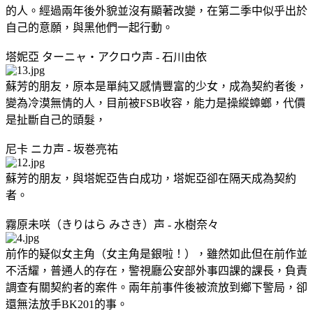
的人。經過兩年後外貌並沒有顯著改變，在第二季中似乎出於
自己的意願，與黑他們一起行動。
塔妮亞 ターニャ・アクロウ声 - 石川由依
蘇芳的朋友，原本是單純又感情豐富的少女，成為契約者後，
變為冷漠無情的人，目前被FSB收容，能力是操縱蟑螂，代價
是扯斷自己的頭髮，
尼卡 ニカ声 - 坂巻亮祐
蘇芳的朋友，與塔妮亞告白成功，塔妮亞卻在隔天成為契約
者。
霧原未咲（きりはら みさき）声 - 水樹奈々
前作的疑似女主角（女主角是銀啦！），雖然如此但在前作並
不活耀，普通人的存在，警視廳公安部外事四課的課長，負責
調查有關契約者的案件。兩年前事件後被流放到鄉下警局，卻
還無法放手BK201的事。