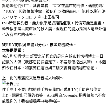
幫助黑他們逃亡，其實是看上JULY在黑市的高價，藉機綁架
了JULY；因為情報洩露，被伊利亞催眠而死。 伊利亞.斯可洛
夫イリヤ・ソコロフ 声 -上田祐司
FSB所屬契約者，能力似乎是近距離催眠，代價可能是畫畫，
過去似乎是喜歡虐殺的殺人魔，但現在的能力是讓人毫無外傷
也沒有呻吟的死去。
被JULY的觀測靈嚇到分心，被黑趁機絞死。
本集退便當：
帕布利切柯博士-証實之前死亡的是只有帕布利切柯博士一日
記憶的人偶（我都忘記這設定了，不要隨便挖出來嘛），本體
如今在日本，和紫苑在進行與三鷹文書有關的秘密活動。
上一化的叛變原來是新豋場人物啊～
住手啊！不要用妳的髒手扒光我們可愛JULY(手還在那位置
上!)，還露出邪佞的微笑，April馬麻November把拔做鬼也不會
放過你的！
我也想玩啊（咬手帕）