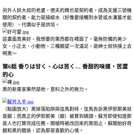
另外人妖大叔的老婆，德夫的媽也是契約者，成為支援三號機
關的契約者，能力是操縱水（好像要接觸到水管或水溝蓋才能
使用），代價似乎是烘培。
這畫面真美好，我想要的東西都在裡面了，毫無防備的美少
女、小正太、小動物，三種願望一次滿足，是紳士就快撲上去
啊黑～
第6話 香りは甘く、心は苦く… 香甜的味道，苦澀
的心
黑的新東家果然是她，意料之外的無力。
（點圖放大）黑掉落陷阱與弦馬對峙，弦馬告訴黑伊邪那美就
是銀；而真正的伊邪那美（銀）被算到碼頭，蘇芳即使知道那
是人也打算完成任務，開槍時被改回來的黑阻止，蘇開始好奇
銀和黑的關係，認為那是喜歡的心情。