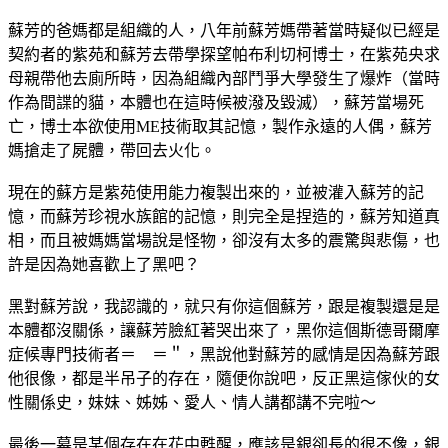
蘇芳的爸媽都是組織的人，八年前蘇芳媽帶著當時疑似已經是
契約者的紫苑和蘇芳去帶學探望帕布利切柯博士，在紫苑央求
母親帶他去廁所時，因為組織內部鬥爭大學發生了爆炸（當時
作為間諜的貓，本體也在這時候被潑及毀滅），蘇芳當場死
亡，博士本欲使用ME技術取其記憶，製作永遠的人偶，蘇芳
媽搶走了屍體，帶回去火化。
現在的蘇方是紫苑使用能力複製出來的，並被灌入蘇芳的記
憶，而蘇芳珍視水族館的記憶，則完全是捏造的，蘇芳知道真
相，而且被媽媽當場說是怪物，卻沒有太多的震驚與悲傷，也
許是因為她喜歡上了黑吧？
黑對蘇芳說，我認識的，就只有你這個蘇芳，跟是複製還是是
本體都沒關係，讓蘇芳臉紅著哭出來了，黑你這個斯德哥爾摩
症候專門技術者＝ ＝＂，黑說他對蘇芳的感情是因為蘇芳跟
他很像，都是半吊子的存在，隨便你說吧，反正黑這傢伙的女
性關係史，妹妹、姊姊、愛人、情人講都講不完啦～
最後一幕是某個存在在花中甦醒，應該是銀卻長的很不像，銀