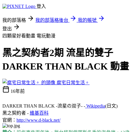
登入
我的部落格
我的部落格後台
我的帳號
登出
四顆星好看動畫
電玩動漫
黑之契約者2期 流星的雙子
DARKER THAN BLACK 動畫
腐宅日常生活。
16年前
DARKER THAN BLACK -流星の双子- -
Wikipedia
(日文)
黑之契約者 -
維基百科
官網：
http://www.d-black.net/