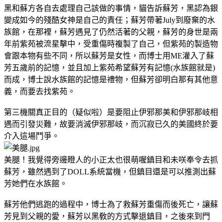
黑和蘇方各自去處理自己該做的事情，貓告訴蘇芳，黑認為銀
變成如今的殘酷女神是自己的責任；蘇芳帶著July到廢棄的水
族館，在那裡，蘇芳遇見了仍然活著的父親，蘇芳的身世是兩
年前紫苑被流星擊中，受重傷時複製了自己，但紫苑的製造物
會跟本物有些不同，所以蘇芳是女性，而博士用ME灌入了蘇
芳五歲前的記憶，並且加上紫苑希望蘇芳有記憶(水族館就是)
而成，博士說水族館的記憶是禮物，但蘇芳卻明白那有其他意
義，而要去找紫苑。
第三機關真正目的（疑似啦）是要阻止伊邪那美和伊邪那岐相
遇而引發災難，故要消滅伊邪那岐，而沉寂已久的美國終於要
介入這場鬥爭。
美腿！我覺得旁邊瞪人的小正太也很萌喔
鎮目和未咲奉令去抓
蘇芳，雖然遇到了DOLL系統當機，但鎮目還是可以推測出蘇
芳她們在水族館。
蘇芳他們逃跑的過程中，博士為了救蘇芳重傷而後死亡，讓蘇
芳見到父親的愛，蘇芳以黑敎的方式擊退鎮目，之後來到門