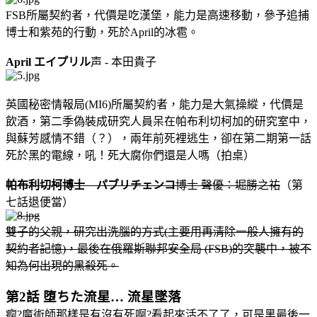
FSB所屬契約者，代價是吃漢堡，能力是高速移動，參予追捕
博士和紫苑的行動，死於April的冰雹。
April エイプリル
声 - 本田貴子
英國秘密情報局(MI6)所屬契約者，能力是大氣操縱，代價是
飲酒，第二季偽裝成研究人員呆在帕布利切柯加的研究室中，
與蘇芳感情不錯（？），兩年前死裡逃生，卻在第二期第一話
死於黑的電線，吼！死大腐你們還是人嗎（拍桌）
帕布利切柯博士 パブリチェンコ
博士 聲優：堀勝之祐
（第
七話退便當）
雙子的父親，研究出洗腦的方式(主要用再清除一般人擁有的
契約者記憶)，最後在俄羅斯聯邦安全局 (FSB)的突襲中，被不
知為何出現的黑殺死。
第2話 堕ちた流星… 流星墜落
痾?魔術師那樣是有沒有死啊?看起來活不了了，可是黑最後一