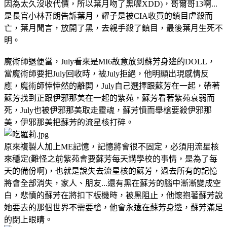
因為太久沒收代價，所以葉月吻了黑喔XDD)，哥爾哥13啊...
是長官小林吾朗告訴葉月，耀子是被CIA收買的鎮目虐殺而
亡，葉月聞言，放開了黑，去親手殺了鎮目，最後葉月生死不
明。
魔術師退便當，July看來是MI6故意放到蘇芳身邊的DOLL，
當魔術師要把July回收時，被July拒絕，他明顯出現感情反
應，魔術師悻悻然的離開，July自己選擇跟蘇芳在一起，帶著
蘇芳找到正跟伊邪那美在一起的紫苑，蘇芳看著紫苑衰弱而
死，July也被伊邪那美取走靈魂，蘇芳憤而舉槍要殺伊邪那
美，伊邪那美把蘇芳的流星核打碎。
原來複製人加上ME記憶，記憶將會很不固定，必須用流星核
來穩定(難怪之前紫苑會要蘇芳每天講學校的事情，是為了每
天的備份啊)，也就是說失去流星核的蘇芳，過去所有的記憶
將會全部消失，家人、朋友...還有黑在蘇芳的腦中漸漸變成空
白，悲憤的蘇芳在將扣下板機時，被黑阻止，他懷抱著蘇芳說
她要去的那個世界不需要槍，他會永遠在蘇芳身邊，蘇芳滿足
的閉上眼睛。