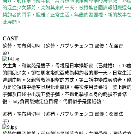
簡介：
前作事件兩年後，舞台移到俄羅斯冬季的海參崴，13歲
的混血少女蘇芳，突如其來的一天，被捲進各國諜報組織還有
契約者的鬥爭，脫離了正常生活，無盡的謎團裡，新的故事在
此展開。
CAST
蘇芳・帕布利切柯（蘇芳・パブリチェンコ 聲優：花澤香
菜）
女主角，和紫苑是雙子，母親是日本攝影家（已離婚），13歲
的開朗少女，卻在朋友塔妮亞成為契約者的那一天，日常生活
遭到崩解。父親曾敎她狙擊的方式，第三話中變成契約者，能
力是從項鍊中憑空具現化狙擊槍，每次使用會獲得一發上膛的
子彈及口袋中出現五發子彈，不過狙擊槍本身的耗損不會修
復，July負責幫她定位目標。代價似乎是摺紙鶴。
紫苑・帕布利切柯（紫苑・パブリチェンコ 聲優：桑島法
子）
蘇芳的雙子弟弟，兩年前流星墜落之時，右眼受傷，同時成為