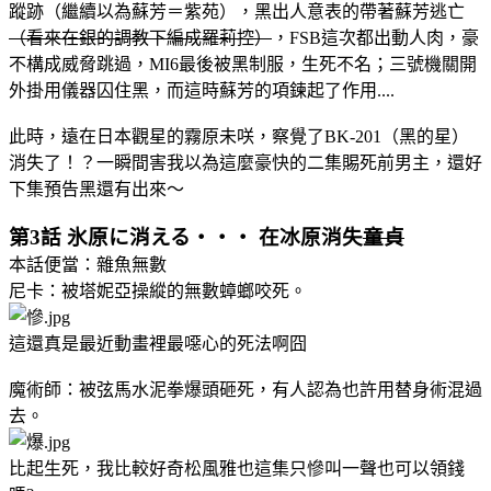
蹤跡（繼續以為蘇芳＝紫苑），黑出人意表的帶著蘇芳逃亡
（看來在銀的調教下編成羅莉控）
，FSB這次都出動人肉，豪
不構成威脅跳過，MI6最後被黑制服，生死不名；三號機關開
外掛用儀器囚住黑，而這時蘇芳的項鍊起了作用....
此時，遠在日本觀星的霧原未咲，察覺了BK-201（黑的星）
消失了！？一瞬間害我以為這麼豪快的二集賜死前男主，還好
下集預告黑還有出來～
第3話 氷原に消える・・・ 在冰原消失
童貞
本話便當：雜魚無數
尼卡：被塔妮亞操縱的無數蟑螂咬死。
這還真是最近動畫裡最噁心的死法啊囧
魔術師：被弦馬水泥拳爆頭砸死，有人認為也許用替身術混過
去。
比起生死，我比較好奇松風雅也這集只慘叫一聲也可以領錢