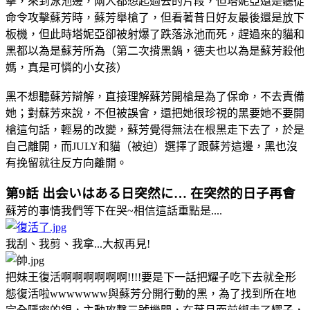
擊，來到泳池邊，兩人都想起過去的片段，但塔妮亞還是聽從
命令攻擊蘇芳時，蘇芳舉槍了，但看著昔日好友最後還是放下
板機，但此時塔妮亞卻被射爆了跌落泳池而死，趕過來的貓和
黑都以為是蘇芳所為（第二次揹黑鍋，德夫也以為是蘇芳殺他
媽，真是可憐的小女孩）
黑不想聽蘇芳辯解，直接理解蘇芳開槍是為了保命，不去責備
她；對蘇芳來說，不但被誤會，還把她很珍視的黑要她不要開
槍這句話，輕易的改變，蘇芳覺得無法在根黑走下去了，於是
自己離開，而JULY和貓（被迫）選擇了跟蘇芳這邊，黑也沒
有挽留就往反方向離開。
第9話 出会いはある日突然に… 在突然的日子再會
蘇芳的事情我們等下在哭~相信這話重點是....
我刮、我剪、我拿...大叔再見!
把妹王復活啊啊啊啊啊啊!!!!要是下一話把耀子吃下去就全形
態復活啦wwwwwww與蘇芳分開行動的黑，為了找到所在地