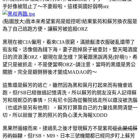
手好像被阻止了～不要殺啦，這樣英國好弱啊orz
(點圖放大)我本來希望紫苑是姐控呢!結果紫苑和蘇芳換衣服是
為了自己逃跑方便，讓蘇芳被追殺ORZ
黑現在被CIA僱用，看來CIA很窮，滿臉鬍渣衣服破亂還帶了
街友帽，活像個為錢下海，妻子跑掉房子被查封，整天喝酒度
日的流浪漢ORZ，銀現在是怎樣？哭著跟黑說再見(好萌!)，希
望只是被抓走，不是便當啊ORZ~請注意，當時的黑還是男公
關臉，完全是銀掰掰後才變成MADAO的～
這集還是蘇芳的逃亡，雖然因為黑和葉月打起來而有機會逃
跑，但FSB已經做過記憶清洗，所以蘇芳的朋友沒有人記得蘇
芳和塔妮亞的事情，只有尼卡因為從醫院逃走所以還沒被洗腦
（也或許是另有他用），蘇芳打算靠自己的力量找黑問清楚一
切，所以就做了黑的照片的負心漢大海報XDDD
黑果然循線而來，揉過乳之後才發現蘇方不是紫苑
從此變成蘇
芳的奴隸
，但FSB、MI9、日本三號機關都已經同步盯上蘇芳