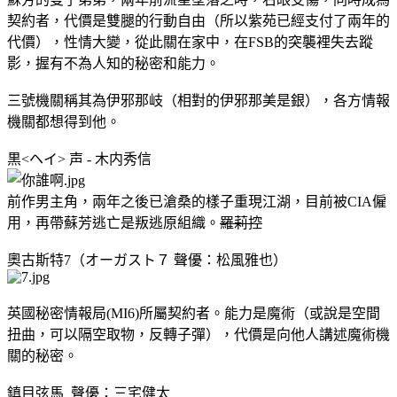
契約者，代價是雙腿的行動自由（所以紫苑已經支付了兩年的
代價），性情大變，從此關在家中，在FSB的突襲裡失去蹤
影，握有不為人知的秘密和能力。
三號機關稱其為伊邪那岐（相對的伊邪那美是銀），各方情報
機關都想得到他。
黒<ヘイ> 声 - 木内秀信
前作男主角，兩年之後已滄桑的樣子重現江湖，目前被CIA僱
用，再帶蘇芳逃亡是叛逃原組織。
羅莉控
奧古斯特7（オーガスト７ 聲優：松風雅也）
英國秘密情報局(MI6)所屬契約者。能力是魔術（或說是空間
扭曲，可以隔空取物，反轉子彈），代價是向他人講述魔術機
關的秘密。
鎮目弦馬 聲優：三宅健太