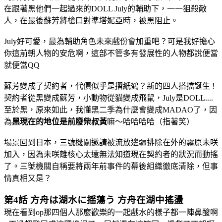
在跟著黑他們一起過來的DOLL July的輔助下，一一狙殺敵
人，在最後蘇芳將槍口對準塔妮亞時，被黑阻止。
July好可愛
，最為輔助角色未來戲份會加重吧？可是我好擔心
你這前朝人物的安危啊，這部不管多有發展性的人物都說便當
就便當QQ
蘇芳變成了契約者，代價似乎是摺紙鶴？新的四人搭擋誕生 !
契約者從黑變成蘇芳，小動物從貓變成飛鼠，July是DOLL....
至於黑，原來如此，我懂黑二季為什麼會變成MADAO了，因
為
黑現在的地位是前廢柴叔黃
嘛～哈哈哈哈（指著笑）
場景回到日本，三號機關邀請被流放邊疆排除在外的霧原未咲
加入，因為未咲離核心太遠無法知道現在契約者的狀況而動搖
了。三號機關自稱要將兩年前事件的幕後組織徹底清除，但事
情真相又是？
第4話 方舟は湖水に揺蕩う 方舟在湖中搖盪
現在看到op那四個人那麼歡樂的一起戲水的樣子都一陣鼻酸啊