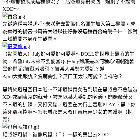
~不過都發展成這種慘況了，居然還有搞笑回，編劇了不起啊
XDD～
先從這種事講起吧~未咲辭去警職化名彌生加入第三機關
，成
為葉月的後宮（齋賀大姐以往好像沒這種百合角啊？）
，卻對
三號機關本身產生疑問。
（點圖放大）July好可愛好可愛啊～DOLL是世界上最萌的生
物
，希望July未來不要便當QQ~July到底是以何種心情跟隨著
黑他們呢?被蘇芳吸引？被某人某勢力委託？幫
April大姐報仇？賣萌需要？無口正太很可愛？吉祥物？
黑終於還是回日本啦～不知道鎖骨女看到現在黑叔會不會破滅
XD~來到東京的蘇芳，被黑以某人委託的名義，開始嚴苛又
不人道的訓練，又打又踹，還要在大街上羞恥PLAY，黑！你
這死羅莉控啊～怎麼看都是大叔任意玩弄少女的肉體啊（抱
頭）
貓叔好可憐，被像飛鼠（？）一樣的丟出去XDD