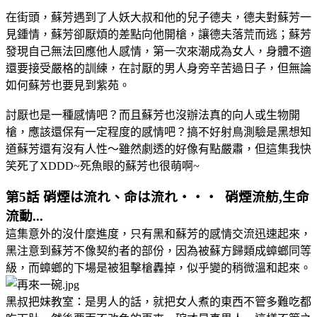
在街頭，蘇芳遇到了人妖大叔和他的兒子德夫，德夫對蘇芳一
見鍾情，蘇芳卻厭煩的差點向他開槍，讓德夫落荒而逃；蘇芳
發現自己無法回應他人感情，第一次來潮成為女人，身體不適
還要接受嚴格的訓練，在討厭的男人身旁辛苦過日子，但無論
如何蘇芳也要見到紫苑。
討厭也是一種感情吧？而且蘇芳也沒辦法真的向人或生物開
槍，應該還保有一定程度的感情吧？搞不好射鳥測驗是黑想知
道蘇芳還有沒有人性～雖然劇透的好像有點嚴肅，但這集我快
笑死了XDDD~死魚眼的蘇芳也很萌啊~
第5話 硝煙は流れ、命は流れ・・・ 硝煙流舫,生命
流動...
這集意外的沒什麼進度，只有黑和蘇芳的感情交流迅速起來，
黑注意到蘇芳不像契約者的部份，因為被蘇方歸類成蟑螂同等
級，而蟑螂的下場是被狙擊槍轟掉，似乎變的稍微溫和起來。
黑叔把妹教室：是男人的話，就把女人煮的東西不管多難吃都