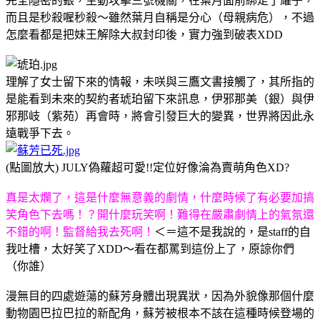
完全隱密的銀，主動攻擊三號機關，在葉月面前綁走了耀子，
而且是秒殺喔秒殺～雖然葉月自稱是分心（母親病危），不過
怎麼看都是把妹王解除大叔封印後，實力強到破表XDD
理解了女士留下來的情報，未咲與三鷹文書接觸了，其所指的
是能看到未來的契約者琥珀留下來訊息，伊邪那美（銀）與伊
邪那岐（紫苑）再會時，將會引發巨大的變異，世界將因此永
遠戰爭下去。
(點圖放大) JULY偽蘿超可愛!!定位好像淪為賣萌角色XD?
真是太爛了，這是什麼無意義的劇情，什麼時候了有必要加搞
笑角色下去嗎！？開什麼玩笑啊！難得在嚴肅劇情上的氣氛還
不錯的啊！監督給我去死啊！
＜＝這不是我說的，是staff的自
我吐槽，太好笑了XDD～看在都罵到這份上了，原諒你們
（你誰）
漫無目的四處遊蕩的蘇芳身體出現異狀，因為外貌像那個什麼
動物園巴拉巴拉的新配角，蘇芳被根本不該在這種時候登場的