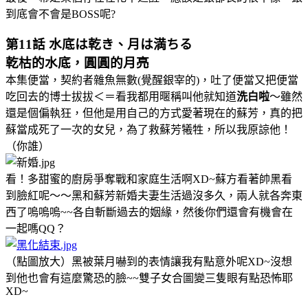
到底會不會是BOSS呢?
第11話 水底は乾き、月は満ちる
乾枯的水底，圓圓的月亮
本集便當，契約者雜魚無數(覺醒銀宰的)，吐了便當又把便當
吃回去的博士拔拔＜＝看我都用暱稱叫他就知道
洗白啦
～雖然
還是個偏執狂，但他是用自己的方式愛著現在的蘇芳，真的把
蘇當成死了一次的女兒，為了救蘇芳犧牲，所以我原諒他！
（你誰）
看！多甜蜜的廚房爭奪戰和家庭生活啊XD~蘇方看著帥黑看
到臉紅呢～～黑和蘇芳新婚夫妻生活過沒多久，兩人就各奔東
西了嗚嗚嗚~~各自斬斷過去的姻緣，然後你們還會有機會在
一起嗎QQ？
（點圖放大）黑被葉月嚇到的表情讓我有點意外呢XD~沒想
到他也會有這麼驚恐的臉~~雙子女合圖變三隻眼有點恐怖耶
XD~