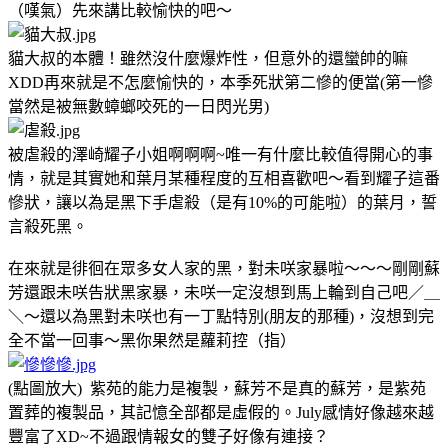
（嘆氣）先來講比較愉快的吧～
貓大叔的本體！雖然沒什麼爆炸性，但意外的還蠻帥的嘛
XDD再來就是不怎麼愉快的，本季死狀第二慘的便當(第一慘
當然是被無數蟑螂咬死的一日閃光男)
被虐殺的澤崎耀子小姐啊啊啊~唯一有什麼比較值得開心的事
情，就是其實她和葉月某種程度的互相喜歡吧～看到耀子這番
慘狀，讓以為是黑下手虐殺（是有10%的可能啦）的葉月，誓
言殺死黑。
在來就是徘徊在眾多女人家的黑，對未咲家暴啦～～～剛剛蘇
芳還跟未咲告狀黑家暴，未咲一定沒想到馬上輪到自己吧／＿
＼～還以為黑對未咲也有一丁點特別(朋友的那種)，沒想到完
全不當一回事～黑你果然是蘿莉控（指）
(點圖放大) 紫苑的能力是複製，蘇芳不是真的蘇芳，是紫苑
置葬的複製品，其記憶全部都是虛假的。July感情好像越來越
豐富了XD~不過跟情報女的雙子好像有連接？