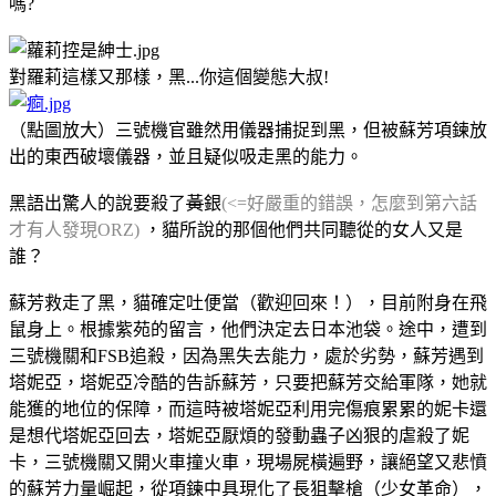
嗎?
對羅莉這樣又那樣，黑...你這個變態大叔!
（點圖放大）三號機官雖然用儀器捕捉到黑，但被蘇芳項鍊放
出的東西破壞儀器，並且疑似吸走黑的能力。
黑語出驚人的說要殺了
黃
銀
(<=好嚴重的錯誤，怎麼到第六話
才有人發現ORZ)
，貓所說的那個他們共同聽從的女人又是
誰？
蘇芳救走了黑，貓確定吐便當（歡迎回來！），目前附身在飛
鼠身上。根據紫苑的留言，他們決定去日本池袋。途中，遭到
三號機關和FSB追殺，因為黑失去能力，處於劣勢，蘇芳遇到
塔妮亞，塔妮亞冷酷的告訴蘇芳，只要把蘇芳交給軍隊，她就
能獲的地位的保障，而這時被塔妮亞利用完傷痕累累的妮卡還
是想代塔妮亞回去，塔妮亞厭煩的發動蟲子凶狠的虐殺了妮
卡，三號機關又開火車撞火車，現場屍橫遍野，讓絕望又悲憤
的蘇芳力量崛起，從項鍊中具現化了長狙擊槍（少女革命），