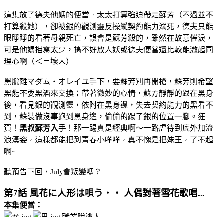
這集放了德夫他媽的便當，太太打算強迫帶走蘇芳（不過並不
打算殺她），卻被銀的觀測靈反操縱契約能力溺死，德夫只能
眼睜睜的看著母親死亡，誤會是蘇芳殺的，雖然在故意催淚，
可是他媽描寫太少，搞不好放人妖或德夫便當還比較能激起同
理心啊（＜＝壞人）
黑脫離マダム・オレイユ手下，要蘇芳別再開槍，蘇芳則希望
黑能不要黑酒來交換；帶著微妙的心情，蘇方靜靜的跟在黑身
後，看見銀的觀測靈，依附在黑身邊，失去契約能力的黑看不
到，蘇裝做沒事跑到黑身邊，偷偷的踢了銀的位置一腳。狂
賀！
黑叔蘇芳入手
！那一踢真是經典啊～一路虐待到底外加流
浪漢姿，這樣都能把到青春小咩咩，真不愧是把妹王，了不起
啊~
聽預告下回，July會叛變嗎？
第7話 風花に人形は唄う・・ 人偶對著雪花歌唱...
本集便當：
職業脫逃人