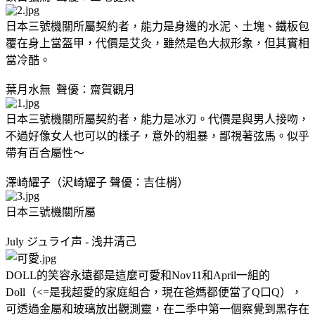
日本三號機關所屬契約者，能力是身邊的水泥、土塊、鐵板包
覆在身上當盔甲，代價是艾灸，雖然是色大叔形象，但其實相
當冷酷。
葉月水無 聲優：齋賀觀月
日本三號機關所屬契約者，能力是冰刃。代價是與男人接吻，
不過好像女人也可以的樣子，意外的粗暴，鄙視著弦馬。似乎
帶有百合屬性～
澤崎耀子（沢崎耀子 聲優：吉住梢）
日本三號機關所屬
July ジュライ声 - 浅井清己
DOLL的笑容永遠都是這麼可愛
和Nov11和April一組的
Doll（<=是我超愛的家庭組合，現在爸媽都便當了Q口Q），
可透過金屬和玻璃放出觀測靈，在二季中第一個察覺到黑存在