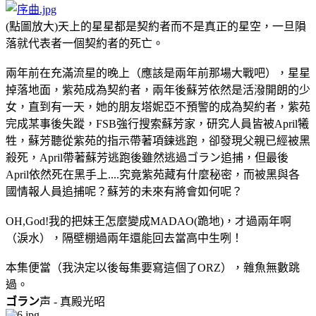
(點圖放大)天上的星星都是契約者而不是真正的星空，一旦隕
落就代表者一個契約者的死亡。
兩年前在充滿流星的晚上（應該是兩年前那場大戰吧），星星
掉落地面，紫苑成為契約者，兩年後蘇芳依然是活潑開朗的少
女，直到有一天，她的朋友塔妮亞不預警的成為契約者，紫苑
完成某事後失蹤，FSB強行搜索蘇芳家，研究人員皆被April犧
牲，蘇芳聽從紫苑的指示帶著項鍊逃跑，卻發現父親已經被黑
殺死，April帶著蘇芳逃跑後雖然逃過ゴラン追捕，但最後
April依然死在黑手上....究竟紫苑藏有什麼秘密，而被黑與各
國情報人員追捕呢？蘇芳的未來有將會如何呢？
OH,God!我的把妹王怎麼變成MADAO(跪地)，才過兩年啊
（淚水），隔壁棚過兩年還能回去當高中生咧！
本集便當（我決定以後每集要寫這個了ORZ），雜魚無數跳
過。
ゴラン
声 - 真殿光昭