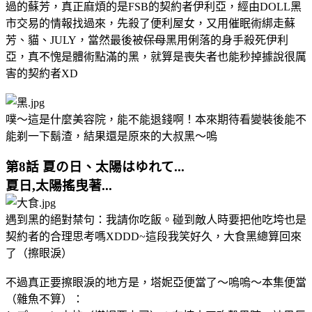
過的蘇芳，真正麻煩的是FSB的契約者伊利亞，經由DOLL黑
市交易的情報找過來，先殺了便利屋女，又用催眠術綁走蘇
芳、貓、JULY，當然最後被
保母
黑用俐落的身手殺死伊利
亞，真不愧是體術點滿的黑，就算是喪失者也能秒掉據說很厲
害的契約者XD
噗～這是什麼美容院，能不能退錢啊！本來期待看變裝後能不
能剃一下鬍渣，結果還是原來的大叔黑～嗚
第8話 夏の日、太陽はゆれて...
夏日,太陽搖曳著...
遇到黑的絕對禁句：我請你吃飯。碰到敵人時要把他吃垮也是
契約者的合理思考嗎XDDD~這段我笑好久，大食黑總算回來
了（擦眼淚）
不過真正要擦眼淚的地方是，塔妮亞便當了～嗚嗚～本集便當
（雜魚不算）：