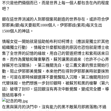
不只是他們倆個而已，而是世界上每一個人都包含在內的程度
吧？
銀在這世界消滅的人到那個紫苑創造的世界存在，或許符合伊
邪那美(銀)每天要殺死1000個人，伊邪那歧(紫苑)每天生出
1500個人的神話。
情報女從一開始就是協助帕布利切柯博士（應該是獨立於其他
組織獨立行動），情報女什麼都知道的原因也恐怕就是博士收
集了全世界的記憶的緣故，用自己的管道把博士和紫苑送來日
本，而作為實驗和聲東擊西，蘇芳讓黑送過來（也許不小心弄
掉蘇芳也沒關係）。第三機關洗白，從三鷹文書的預言開始行
動，阻止伊邪那美覺醒，本來他們在得到伊邪那美時就要抹煞
她，可是在那時候銀選擇不要覺醒陷入沉睡，第三機關用封印
代替抹殺，他們想進一步封印銀時，被蘇芳和黑的槍擊（第六
話）破壞了封印，這回銀沒有再次中斷覺醒，變成完全體，導
致結局事件。
在黑與葉月的決鬥中，沒有能力的黑不敵葉月即將落敗(不過