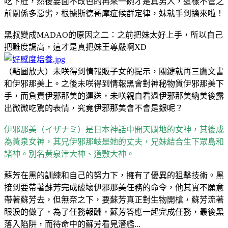
吃下肚，然後要面不改色的再來一碗才是真男人，這樣不管之
前關係多惡劣，根據斯德哥摩症候群定律，妹就手到擒來啦！
黑叔變成MADAO的原因之二：之前把妹太好上手，所以自己
把難度調高，這才是真把妹王尊嚴啊XD
（點圖放大）未咲得到情報販子女的提示，關鍵就再三鷹文書
和伊邪那美上。之後未咲得到情報黑會對神秘物質伊邪那美下
手，而負責伊邪那美的運送，未咲親自看過伊邪那美納美後露
出微微吃驚的表情，究竟伊邪那美會不會是銀呢？
伊邪那美（イザナミ）是日本神話中開天闢地的女神，其後成
為黃泉女神，其兄伊邪那岐是她的丈夫，兄妹結合生下眾島和
諸神。別名黄泉津大神、道敷大神。
蘇芳在黑的訓練和自己的努力下，擁有了優異的狙擊技術。黑
接到要帶著蘇芳完成破壞伊邪那美任務的命令，他其實不願意
帶著蘇芳去，但無奈之下，要蘇芳真正對生物開槍，蘇芳流著
眼淚的做了，為了任務報酬，蘇芳答應一起完成任務，最後黑
落入陷阱，而待命中的蘇芳看見潛艦...