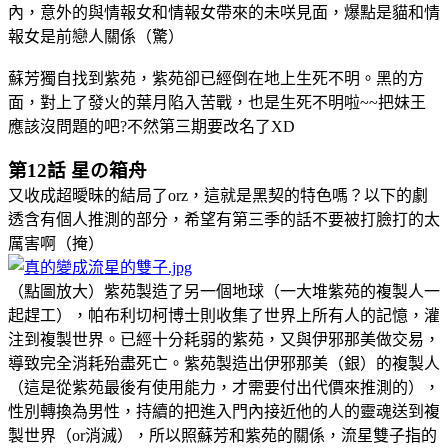
內，意外的與情報女和情報女帶來的未咲見面，爆點是貓和情
報女是前戀人關係（驚）
蘇芳獨自找到紫苑，紫苑卻已經倒在地上生死不明。黑的方
面，對上了發火的葉月陷入苦戰，也是生死不明啦~~把妹王
應該沒問題的吧?不然第三期要改名了XD
第12話 星の箱舟
又收成超曖昧的結局了orz，這就是黑契的特色嗎？以下的劇
透含有個人推測的部分，希望有第三季的話不要被打臉打的太
厲害啊（掩）
（點圖放大）紫苑製造了另一個地球（一大堆紫苑的複製人一
起趕工），帕布利切柯博士則收集了世界上所有人的記憶，灌
注到複製世界。已經十分耗弱的紫苑，又與伊邪那美做交易，
導致完全消耗殆盡死亡。紫苑製造出伊邪那美（銀）的複製人
（這是從紫苑最後有使用能力，才需要付出代價來推測的），
性別轉換為男性，持續的把進入門內接近他的人的靈魂送到複
製世界（or消滅），所以照蘇芳和紫苑的關係，流星雙子指的