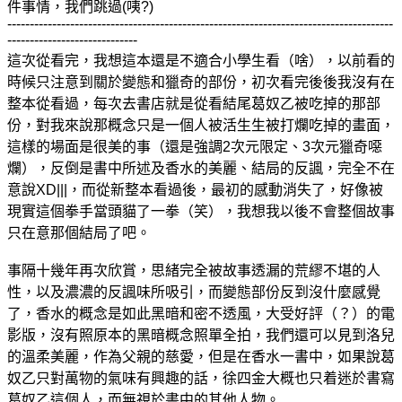
件事情，我們跳過(咦?)
--------------------------------------------------------------------------------------
-----------------------------
這次從看完，我想這本還是不適合小學生看（啥），以前看的
時候只注意到關於變態和獵奇的部份，初次看完後後我沒有在
整本從看過，每次去書店就是從看結尾葛奴乙被吃掉的那部
份，對我來說那概念只是一個人被活生生被打爛吃掉的畫面，
這樣的場面是很美的事（還是強調2次元限定、3次元獵奇噁
爛），反倒是書中所述及香水的美麗、結局的反諷，完全不在
意說XD|||，而從新整本看過後，最初的感動消失了，好像被
現實這個拳手當頭貓了一拳（笑），我想我以後不會整個故事
只在意那個結局了吧。
事隔十幾年再次欣賞，思緒完全被故事透漏的荒繆不堪的人
性，以及濃濃的反諷味所吸引，而變態部份反到沒什麼感覺
了，香水的概念是如此黑暗和密不透風，大受好評（？）的電
影版，沒有照原本的黑暗概念照單全拍，我們還可以見到洛兒
的溫柔美麗，作為父親的慈愛，但是在香水一書中，如果說
葛
奴乙只對萬物的氣味有興趣的話，
徐四金大概也只着迷於書寫
葛奴乙這個人，而無視於書中的其他人物。