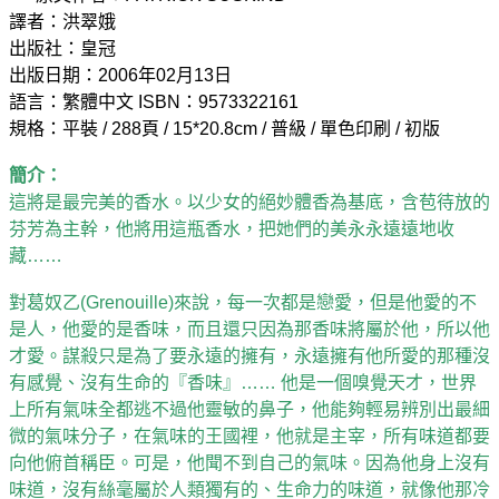
譯者：洪翠娥
出版社：皇冠
出版日期：2006年02月13日
語言：繁體中文 ISBN：9573322161
規格：平裝 / 288頁 / 15*20.8cm / 普級 / 單色印刷 / 初版
簡介：
這將是最完美的香水。以少女的絕妙體香為基底，含苞待放的
芬芳為主幹，他將用這瓶香水，把她們的美永永遠遠地收
藏……
對葛奴乙(Grenouille)來說，每一次都是戀愛，但是他愛的不
是人，他愛的是香味，而且還只因為那香味將屬於他，所以他
才愛。謀殺只是為了要永遠的擁有，永遠擁有他所愛的那種沒
有感覺、沒有生命的『香味』…… 他是一個嗅覺天才，世界
上所有氣味全都逃不過他靈敏的鼻子，他能夠輕易辨別出最細
微的氣味分子，在氣味的王國裡，他就是主宰，所有味道都要
向他俯首稱臣。可是，他聞不到自己的氣味。因為他身上沒有
味道，沒有絲毫屬於人類獨有的、生命力的味道，就像他那冷