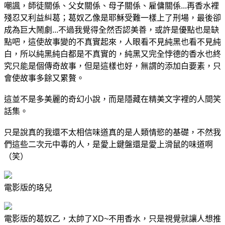
嘲諷，師徒關係、父女關係、母子關係、雇傭關係...再香水裡
殘忍又利益糾葛；葛奴乙像是耶穌受難一樣上了刑場，最後卻
成為巨大鬧劇...不過我覺得全然否認美善，或許是優點也是缺
點吧，這使故事變的不真實起來，人眼看不見純黑也看不見純
白，所以純黑純白都是不真實的，純黑又完全悖德的香水也終
究只能是個傳奇故事，但是這樣也好，無謂的添加白要素，只
會使故事多餘又累贅。
這並不是多美麗的奇幻小說，而是隱藏在精美文字裡的人間笑
話集。
只是說真的我還不太相信味道真的是人類情慾的基礎，不然我
們這些二次元中毒的人，是愛上鍵盤還是愛上滑鼠的味道啊
（笑）
電影版的珞兒
電影版的葛奴乙，太帥了XD~不用香水，只是視覺就讓人想推