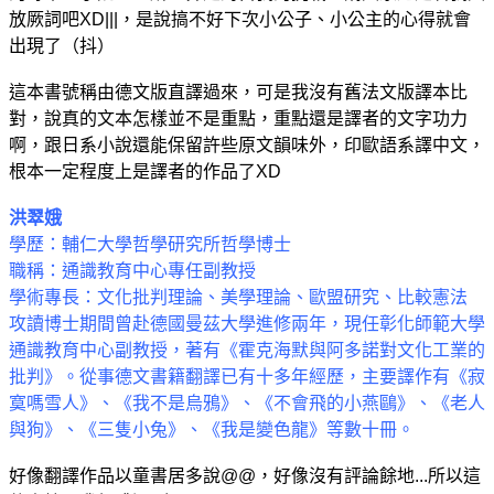
放厥詞吧XD|||，是說搞不好下次小公子、小公主的心得就會
出現了（抖）
這本書號稱由德文版直譯過來，可是我沒有舊法文版譯本比
對，說真的文本怎樣並不是重點，重點還是譯者的文字功力
啊，跟日系小說還能保留許些原文韻味外，印歐語系譯中文，
根本一定程度上是譯者的作品了XD
洪翠娥
學歷：輔仁大學哲學研究所哲學博士
職稱：通識教育中心專任副教授
學術專長：文化批判理論、美學理論、歐盟研究、比較憲法
攻讀博士期間曾赴德國曼茲大學進修兩年，現任彰化師範大學
通識教育中心副教授，著有《霍克海默與阿多諾對文化工業的
批判》。從事德文書籍翻譯已有十多年經歷，主要譯作有《寂
寞嗎雪人》、《我不是烏鴉》、《不會飛的小燕鷗》、《老人
與狗》、《三隻小兔》、《我是變色龍》等數十冊。
好像翻譯作品以童書居多說@@，好像沒有評論餘地...所以這