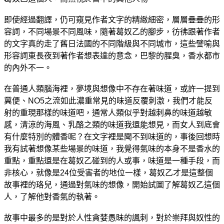
即使經過翻譯，仍可窺見作者文字的精緻細密，層層疊疊的形
容詞，不同場景不同風味，隨著
葛奴乙的腳步
，彷彿跟著作者
的文字真的走了舊日法國的不同階級與不同城市，這些譬喻與
形容詞東長夜到著作者想表達的意念，巴黎的腥臭，香水都市
的內外不一。
在普通人類腦海裡，夢境與想像中不存在著味道，或許一提到
糞便、NO5之流如此濃重常見的味道反覆刺激，我們才能反
射的重現那樣的味道吧，通常人類似乎對越刺鼻的味道越敏
感，清涼的海風、乳酪之類的味道我還能想見，而女人到底會
有什麼特別的體香呢？在文字裡是聞不到味道的，事後回想時
我有試著想像某些場景的味道，我覺得氣味的本身不是香水的
重點，重點還是在
葛奴乙碰到的人或事，味道是一種手段，而
非核心，就像是24位受害者的地位一樣，
葛奴乙才是這整個
故事裡的珞兒，通過對氣味的想像，開始試圖了解葛奴乙這個
人，了解他對香氣的執著
。
故事中最多的是對於人性貪婪愚昧的諷刺，對於崇拜與奴性的