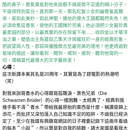
酷的鼻子。香氣臭氣對他來說都不過是微不足道的細小分子，
不值得特別區分。直到那一天，那名紅髮少女的幽香氤氳飄
來，是如此美妙、如此神聖，連他的偉大王國都黯然失色！他
必須收集這香氛，使他的王國臻於完美；他必須把少女最珍貴
最柔弱的部分，以最真實的存在保留下來……徐四金以才華洋
溢之筆，塑造出主角葛奴乙集天才與瘋狂於一身的經典形象，
把欲望與人性、邪惡與優雅糅合至最完美的境地！他更透過對
氣味的描述，讓你看到、聞到、嚐到、摸到、聽到他寫的一
切，堪稱當代最偉大的文字藝術家！
心得：
這次新譯本美其名是20周年，其實是為了趕電影的熱潮吧
（笑）
對我來說寫香水的心得跟寫孤雛淚、黑色兄弟（Die
Schwarzen Brüder）的心得一樣困難，太經典了，經典到我
幾乎看不清＂香水＂帶給我最原始的東西是什麼，稱讚是錦上
添花，而批評又深怕落入自己知識不足的陷阱，不過我已經決
定了，至少在我還有興趣寫網誌的日子裡要記錄下這兩年看過
的每本＂小說＂，所以算是對自我的挑戰，請大家還是看我大