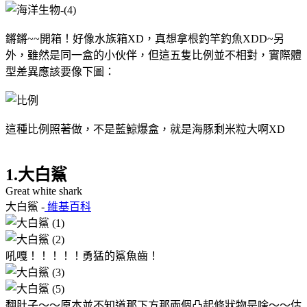
鏘鏘~~開箱！好像水族箱XD，真想拿根釣竿釣魚XDD~另
外，雖然是同一盒的小伙伴，但這五隻比例並不相對，實際體
型差異應該要像下圖：
這種比例照著做，不是藍鯨爆盒，就是海豚剩米粒大啊XD
1.大白鯊
Great white shark
大白鯊 -
維基百科
吼嘎！！！！！勇猛的鯊魚齒！
翻肚子～～原本並不知道那下方那兩個凸起條狀物是啥～～估