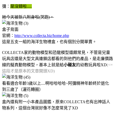
彌：
是沒錯啦.....
她今天被新八附身啦(哭跑)。
盒子背面
官網：
http://www.collecta.biz/home.php
這是五支一組的海洋生物禮盒，也有個別分開單賣。
COLLECTA家的動物模型和恐龍模型還頗常見，不管是兒童
玩具店還是大型文具連鎖店都看的到他們的產品，是走廉價路
線的擬真動物模型，基本上就是給
小碰友
的幼教玩具啦XD
(<=
這段才是原本的文章開頭XD)
看看適合年齡3歲以上....啊哈哈哈哈~阿彌精神年齡終於退化
到三歲了（灑花轉圈）
盒內還有附一小本產品圖鑑，原來COLLECTA也有出神話人
物系列，這個台灣就好像不怎麼常見了XD