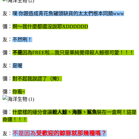
友：
噗 你跟造成青花魚罐頭缺貨的太太們根本同類www
彌：
婀～我什麼都還沒說耶XDDDDDD
友：
不然咧！
彌：
不是
因為FREE啦....我只是單純覺得殺人鯨很可愛！！！
友：
是喔
彌：
對不起我說謊了（掩）
彌：
你看~
彌：
什麼樣的緣分會讓
殺人鯨、海豚、鯊魚
裝在一盒啊！這是
命運！！！
不是因為
受歡迎的鯨豚就那幾種嗎？
友：