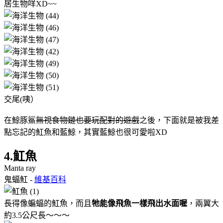
居生物咩XD~~
交尾(咦）
在鯨豚鯊
無視食物鏈也要玩配對的遊戲
之後，下面就是被我差
點忘記的魟魚和藍鯨，其實藍鯨也很可愛啦XD
4.魟魚
Manta ray
鬼蝠魟 -
維基百科
長得像蝙蝠的魟魚，而且
牠能像飛魚一樣飛出水面喔
，兩翼大
約3.5公尺長～～～