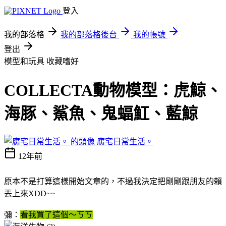
登入
我的部落格
我的部落格後台
我的帳號
登出
模型和玩具
收藏嗜好
COLLECTA動物​模型：虎鯨、
海豚、鯊魚、鬼蝠魟、藍鯨
腐宅日常生活。
12年前
原本不是打算這樣開始文章的，不過我決定把剛剛跟朋友的賴
丟上來XDD~~
彌：
看我買了這個～ㄎㄎ