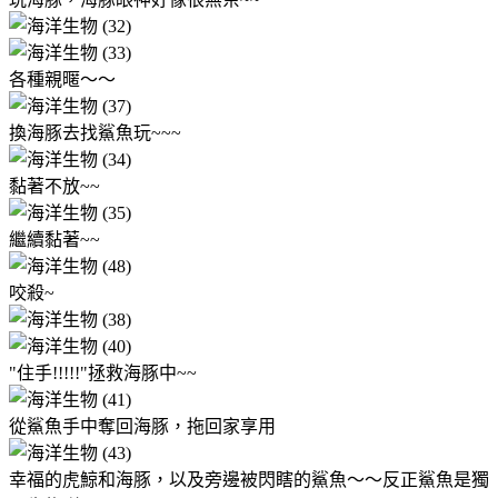
各種親暱
～～
換海豚去找鯊魚玩~~~
黏著不放~~
繼續黏著~~
咬殺~
"住手!!!!!"拯救海豚中~~
從鯊魚手中奪回海豚，拖回家享用
幸福的虎鯨和海豚，以及旁邊被閃瞎的鯊魚～～反正鯊魚是獨