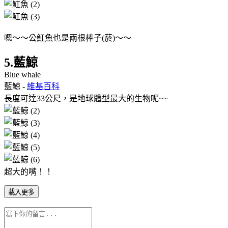
嗯～～公魟魚也是兩根棒子(菸)～～
5.藍鯨
Blue whale
藍鯨 -
維基百科
長度可達33公尺，是地球體型最大的生物呢~~
超大的嘴！！
載入更多