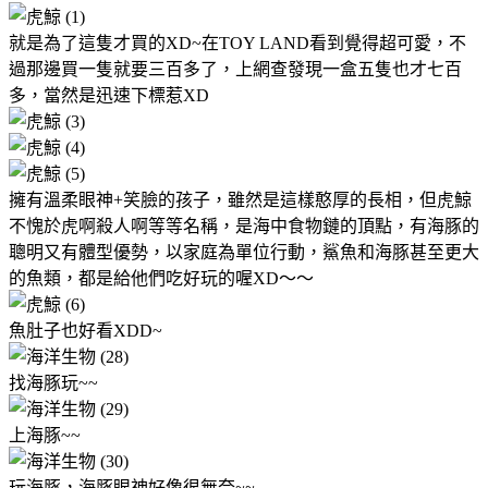
就是為了這隻才買的XD~在TOY LAND看到覺得超可愛，不
過那邊買一隻就要三百多了，上網查發現一盒五隻也才七百
多，當然是迅速下標惹XD
擁有溫柔眼神+笑臉的孩子
，雖然是這樣憨厚的長相，但虎鯨
不愧於虎啊殺人啊等等名稱，是海中食物鏈的頂點，有海豚的
聰明又有體型優勢，以家庭為單位行動，鯊魚和海豚甚至更大
的魚類，都是給他們吃好玩的喔XD～～
魚肚子也好看XDD~
找海豚玩~~
上海豚~~
玩海豚，海豚眼神好像很無奈~~