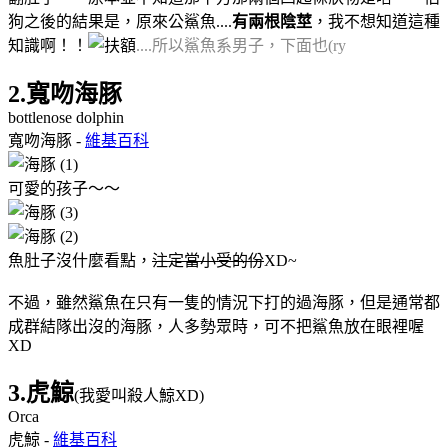
狗之後的結果是，原來公鯊魚....
有兩根陰莖
，我不想知道這種
知識啊！！
....所以鯊魚系男子，下面也(ry
2.寬吻海豚
bottlenose dolphin
寬吻海豚 -
維基百科
可愛的孩子～～
魚肚子沒什麼看點，
注定當小受的份
XD~
不過，雖然鯊魚在只有一隻的情況下打的過海豚，但是通常都
成群結隊出沒的海豚，人多勢眾時，可不把鯊魚放在眼裡喔
XD
3.虎鯨
(我愛叫殺人鯨XD)
Orca
虎鯨 -
維基百科