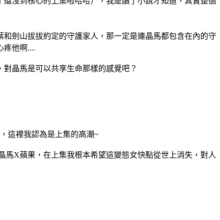
了還沒到核心的上集啦哈哈），我是讀了小說才知道，其實整個
葉和劍山拔拔約定的守護家人，那一定是連晶馬都包含在內的守
啊....
，對晶馬是可以共享生命那樣的感覺吧？
，這裡我認為是上集的高潮~
晶馬X蘋果，在上集我根本希望這變態女快點從世上消失，對人