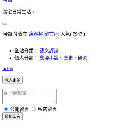
腐宅日常生活。
阿彌 發表在
痞客邦
留言
(4)
人氣(
7947
)
全站分類：
藝文評論
個人分類：
動漫小說、歷史、研究
▲top
載入更多
公開留言
私密留言
發佈留言