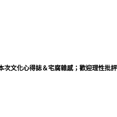
，日本次文化心得誌＆宅腐雜感；歡迎理性批