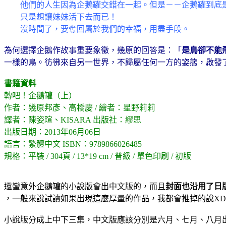
他們的人生因為企鵝罐交錯在一起。但是－－企鵝罐到底
只是想讓妹妹活下去而已！
沒時間了，要奪回屬於我們的幸福，用盡手段。
為何選擇企鵝作故事重要象徵，幾原的回答是：「
是鳥卻不能
一樣的鳥。彷彿來自另一世界，不歸屬任何一方的姿態，啟發
書籍資料
轉吧！企鵝罐（上）
作者：幾原邦彥、高橋慶 / 繪者：星野莉莉
譯者：陳姿瑄、KISARA 出版社：繆思
出版日期：2013年06月06日
語言：繁體中文 ISBN：9789866026485
規格：平裝 / 304頁 / 13*19 cm / 普級 / 單色印刷 / 初版
還蠻意外企鵝罐的小說版會出中文版的，而且
封面也沿用了日
，一般來說試讀如果出現這麼厚量的作品，我都會推掉的說XDD|
小說版分成上中下三集，中文版應該分別是六月、七月、八月