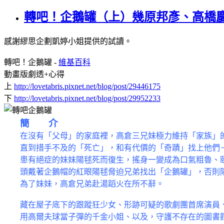
轉吧！企鵝罐（上）幾原邦彥、高橋慶
感謝繆思企劃凱婷小姐提供的試讀。
轉吧！企鵝罐 -
維基百科
動畫版劇透+心得
上
http://lovetabris.pixnet.net/blog/post/29446175
下
http://lovetabris.pixnet.net/blog/post/29952233
簡 介
在沒有「父母」的家庭裡，高倉三兄妹極力維持「家族」
直到措手不及的「死亡」，和有代價的「奇蹟」找上他們
患有絕症的妹妹陽毬
死而復生，搖身一變成為口氣粗魯、
頭戴著企鵝帽的紅眼陽毬脅迫兄弟找出「企鵝罐」，否則
為了妹妹，高倉兄弟赴湯蹈火在所不辭。
藏在屋子底下的跟蹤狂少女、形跡可疑的歌劇團首席演員
用高爾夫球當子彈的千金小姐、以及，守護不存在的圖書