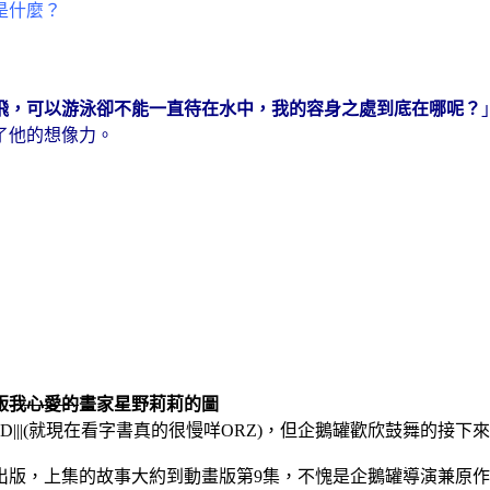
是什麼？
飛，可以游泳卻不能一直待在水中，我的容身之處到底在哪呢？
了他的想像力。
版
我心愛的
畫家星野莉莉的圖
||(就現在看字書真的很慢咩ORZ)，但企鵝罐歡欣鼓舞的接下
出版，上集的故事大約到動畫版第9集，不愧是企鵝罐導演兼原