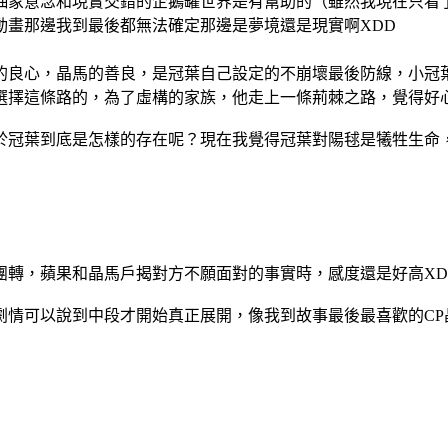
抽象意念和現實交錯的企鵝罐世界是有幫助的（雖然我現在只看
動畫那邊我到最後都無法確定那邊是夢境還是現實啊XDD
的良心，晶馬的善良，是冠葉自己設定的不崩壞最後防線，小冠
擇這條路的，為了虛構的家族，他走上一條荊棘之路，覺得好心疼他
於冠葉到底是怎樣的存在呢？現在我覺得冠葉對陽毬是犧牲生命
團轉，蘋果和晶馬戶揭對方不願面對的事實時，感度還是好高XD
劇情可以說到中段才開始真正展開，像我到故事最後最喜歡的CP