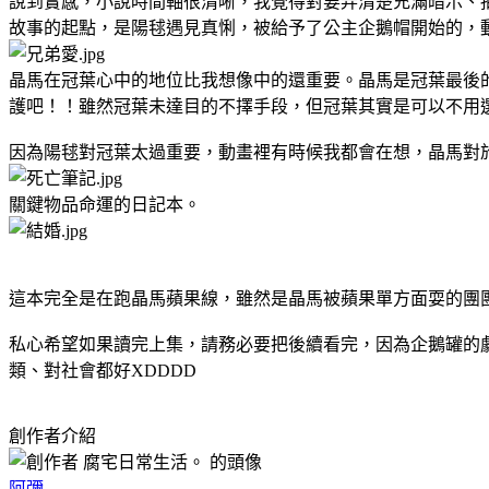
說到實感，小說時間軸很清晰，我覺得對要弄清楚充滿暗示、
故事的起點，是陽毬遇見真悧，被給予了公主企鵝帽開始的，
晶馬在冠葉心中的地位比我想像中的還重要。晶馬是冠葉最後
護吧！！雖然冠葉未達目的不擇手段，但冠葉其實是可以不用選
因為陽毬對冠葉太過重要，動畫裡有時候我都會在想，晶馬對
關鍵物品命運的日記本。
這本完全是在跑晶馬蘋果線，雖然是晶馬被蘋果單方面耍的團
私心希望如果讀完上集，請務必要把後續看完，因為企鵝罐的
類、對社會都好XDDDD
創作者介紹
阿彌