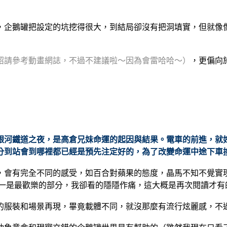
，企鵝罐把設定的坑挖得很大，到結局卻沒有把洞填實，但就像
紹請參考動畫網誌，不過不建議啦～因為會雷哈哈～）
，更偏向
的銀河鐵道之夜，是高倉兄妹命運的起因與結果。電車的前進，
分到站會到哪裡都已經是預先注定好的，為了改變命運中途下車
，會有完全不同的感受，如百合對蘋果的態度，晶馬不知不覺實
分之一是最歡樂的部分，我卻看的隱隱作痛，這大概是再次閱讀才
的服裝和場景再現，畢竟載體不同，就沒那麼有流行炫麗感，不