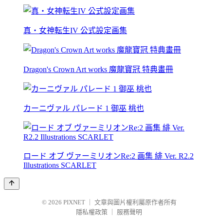
真・女神転生IV 公式設定画集
Dragon's Crown Art works 魔龍寶冠 特典畫冊
カーニヴァル パレード 1 御巫 桃也
ロード オブ ヴァーミリオンRe:2 画集 緋 Ver. R2.2
Illustrations SCARLET
© 2026
PIXNET
｜
文章與圖片權利屬原作者所有
隱私權政策
｜
服務聲明