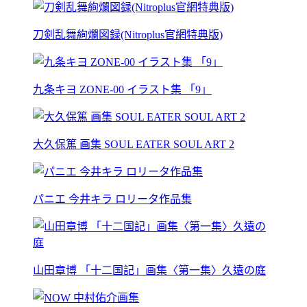
刀剣乱舞絢爛図録(Nitroplus官網特典版)
九条キヨ ZONE-00 イラスト集 「9」
大久保篤 画集 SOUL EATER SOUL ART 2
パニエ 今井キラ ロリータ作品集
山田章博 「十二国記」画集〈第一集〉久遠の庭